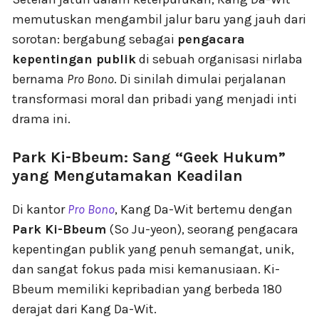
memutuskan mengambil jalur baru yang jauh dari
sorotan: bergabung sebagai
pengacara
kepentingan publik
di sebuah organisasi nirlaba
bernama
Pro Bono
. Di sinilah dimulai perjalanan
transformasi moral dan pribadi yang menjadi inti
drama ini.
Park Ki-Bbeum: Sang “Geek Hukum”
yang Mengutamakan Keadilan
Di kantor
Pro Bono
, Kang Da-Wit bertemu dengan
Park Ki-Bbeum
(So Ju-yeon), seorang pengacara
kepentingan publik yang penuh semangat, unik,
dan sangat fokus pada misi kemanusiaan. Ki-
Bbeum memiliki kepribadian yang berbeda 180
derajat dari Kang Da-Wit.