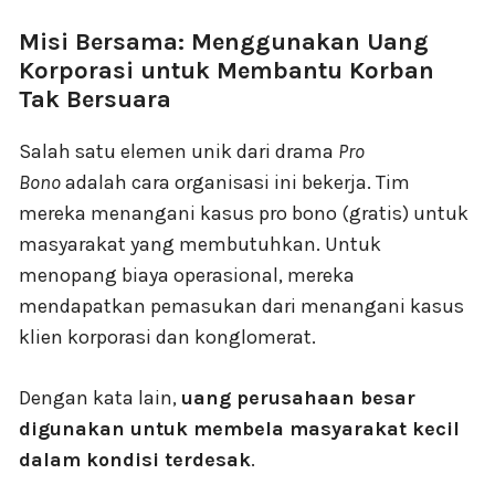
Misi Bersama: Menggunakan Uang
Korporasi untuk Membantu Korban
Tak Bersuara
Salah satu elemen unik dari drama
Pro
Bono
adalah cara organisasi ini bekerja. Tim
mereka menangani kasus pro bono (gratis) untuk
masyarakat yang membutuhkan. Untuk
menopang biaya operasional, mereka
mendapatkan pemasukan dari menangani kasus
klien korporasi dan konglomerat.
Dengan kata lain,
uang perusahaan besar
digunakan untuk membela masyarakat kecil
dalam kondisi terdesak
.