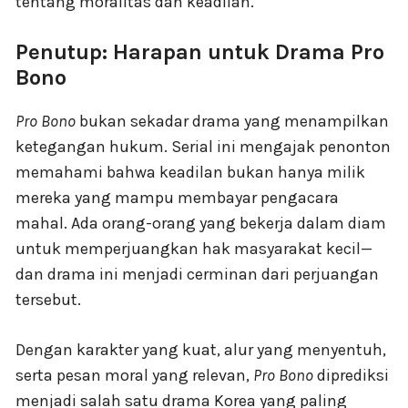
tentang moralitas dan keadilan.
Penutup: Harapan untuk Drama Pro
Bono
Pro Bono
bukan sekadar drama yang menampilkan
ketegangan hukum. Serial ini mengajak penonton
memahami bahwa keadilan bukan hanya milik
mereka yang mampu membayar pengacara
mahal. Ada orang-orang yang bekerja dalam diam
untuk memperjuangkan hak masyarakat kecil—
dan drama ini menjadi cerminan dari perjuangan
tersebut.
Dengan karakter yang kuat, alur yang menyentuh,
serta pesan moral yang relevan,
Pro Bono
diprediksi
menjadi salah satu drama Korea yang paling