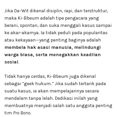
Jika Da-Wit dikenal disiplin, rapi, dan terstruktur,
maka Ki-Bbeum adalah tipe pengacara yang
berani, spontan, dan suka menggali kasus sampai
ke akar-akarnya. Ia tidak peduli pada popularitas
atau kekayaan—yang penting baginya adalah
membela hak asasi manusia, melindungi
warga biasa, serta menegakkan keadilan
sosial
.
Tidak hanya cerdas, Ki-Bbeum juga dikenal
sebagai “geek hukum.” Jika sudah tertarik pada
suatu kasus, ia akan mempelajarinya secara
mendalam tanpa lelah. Dedikasi inilah yang
membuatnya menjadi salah satu anggota penting
tim
Pro Bono
.