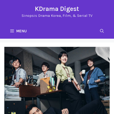
Langsung
KDrama Digest
ke
Sinopsis Drama Korea, Film, & Serial TV
isi
MENU