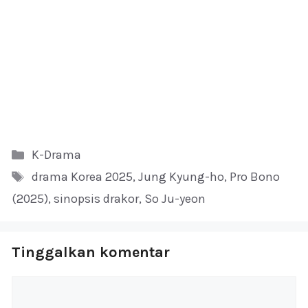
Kategori
K-Drama
Tag
drama Korea 2025
,
Jung Kyung-ho
,
Pro Bono
(2025)
,
sinopsis drakor
,
So Ju-yeon
Tinggalkan komentar
Komentar