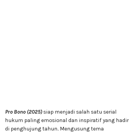
Pro Bono (2025)
siap menjadi salah satu serial
hukum paling emosional dan inspiratif yang hadir
di penghujung tahun. Mengusung tema