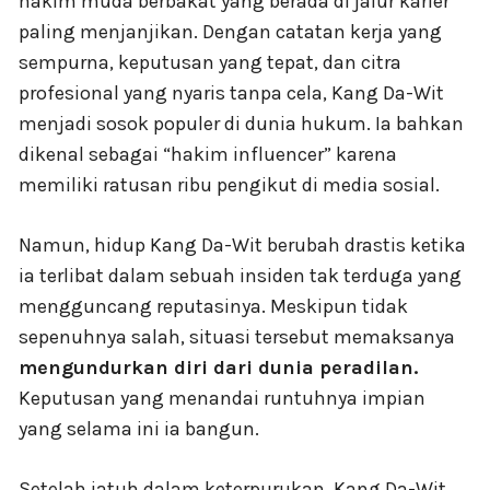
hakim muda berbakat yang berada di jalur karier
paling menjanjikan. Dengan catatan kerja yang
sempurna, keputusan yang tepat, dan citra
profesional yang nyaris tanpa cela, Kang Da-Wit
menjadi sosok populer di dunia hukum. Ia bahkan
dikenal sebagai “hakim influencer” karena
memiliki ratusan ribu pengikut di media sosial.
Namun, hidup Kang Da-Wit berubah drastis ketika
ia terlibat dalam sebuah insiden tak terduga yang
mengguncang reputasinya. Meskipun tidak
sepenuhnya salah, situasi tersebut memaksanya
mengundurkan diri dari dunia peradilan.
Keputusan yang menandai runtuhnya impian
yang selama ini ia bangun.
Setelah jatuh dalam keterpurukan, Kang Da-Wit