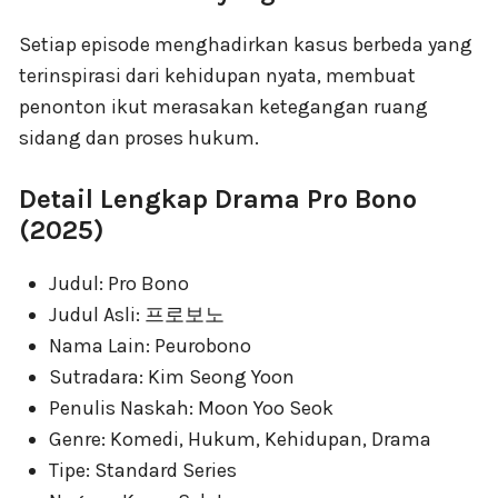
Setiap episode menghadirkan kasus berbeda yang
terinspirasi dari kehidupan nyata, membuat
penonton ikut merasakan ketegangan ruang
sidang dan proses hukum.
Detail Lengkap Drama Pro Bono
(2025)
Judul: Pro Bono
Judul Asli: 프로보노
Nama Lain: Peurobono
Sutradara: Kim Seong Yoon
Penulis Naskah: Moon Yoo Seok
Genre: Komedi, Hukum, Kehidupan, Drama
Tipe: Standard Series