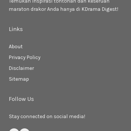
Temukan inspirasi tontonan dan keseruan
maraton drakor Anda hanya di
KDrama Digest
!
Links
About
Privacy Policy
Disclaimer
Sitemap
Follow Us
Stay connected on social media!