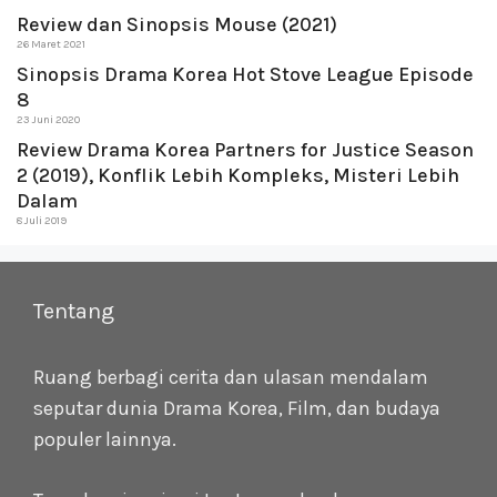
Review dan Sinopsis Mouse (2021)
26 Maret 2021
Sinopsis Drama Korea Hot Stove League Episode
8
23 Juni 2020
Review Drama Korea Partners for Justice Season
2 (2019), Konflik Lebih Kompleks, Misteri Lebih
Dalam
8 Juli 2019
Tentang
Ruang berbagi cerita dan ulasan mendalam
seputar dunia Drama Korea, Film, dan budaya
populer lainnya.