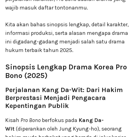
wajib masuk daftar tontonanmu.
Kita akan bahas sinopsis lengkap, detail karakter,
informasi produksi, serta alasan mengapa drama
ini digadang-gadang menjadi salah satu drama
hukum terbaik tahun 2025.
Sinopsis Lengkap Drama Korea Pro
Bono (2025)
Perjalanan Kang Da-Wit: Dari Hakim
Berprestasi Menjadi Pengacara
Kepentingan Publik
Kisah
Pro Bono
berfokus pada
Kang Da-
Wit
(diperankan oleh Jung Kyung-ho), seorang