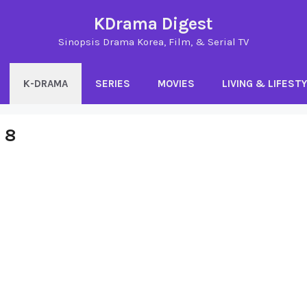
KDrama Digest
Sinopsis Drama Korea, Film, & Serial TV
K-DRAMA
SERIES
MOVIES
LIVING & LIFEST
 8