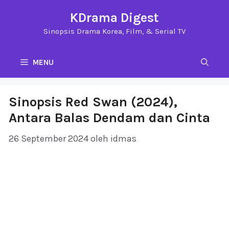
Langsung
KDrama Digest
ke
Sinopsis Drama Korea, Film, & Serial TV
isi
MENU
Sinopsis Red Swan (2024),
Antara Balas Dendam dan Cinta
26 September 2024
oleh
idmas