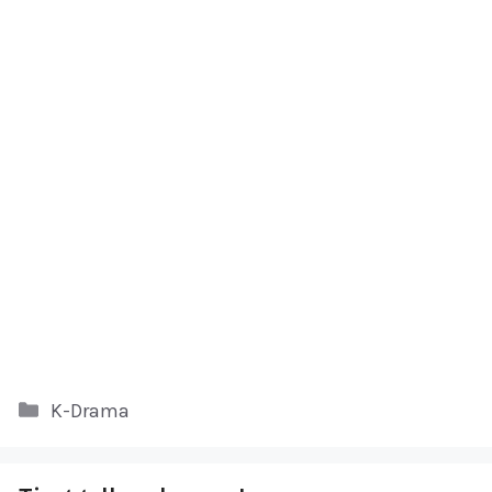
Kategori
K-Drama