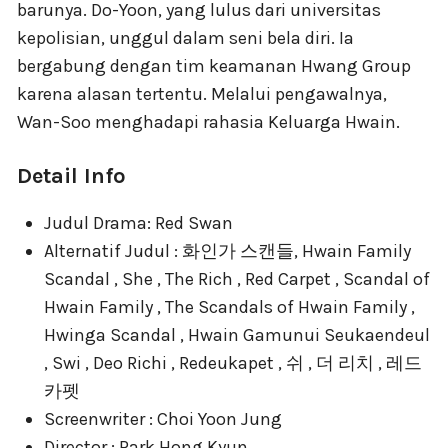
barunya. Do-Yoon, yang lulus dari universitas
kepolisian, unggul dalam seni bela diri. Ia
bergabung dengan tim keamanan Hwang Group
karena alasan tertentu. Melalui pengawalnya,
Wan-Soo menghadapi rahasia Keluarga Hwain.
Detail Info
Judul Drama: Red Swan
Alternatif Judul : 화인가 스캔들, Hwain Family
Scandal , She , The Rich , Red Carpet , Scandal of
Hwain Family , The Scandals of Hwain Family ,
Hwinga Scandal , Hwain Gamunui Seukaendeul
, Swi , Deo Richi , Redeukapet , 쉬 , 더 리치 , 레드
카펫
Screenwriter : Choi Yoon Jung
Director : Park Hong Kyun