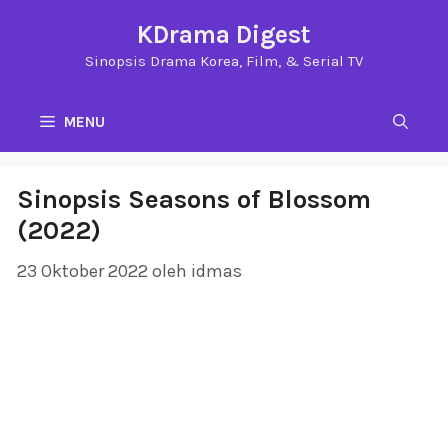
Langsung
KDrama Digest
ke
Sinopsis Drama Korea, Film, & Serial TV
isi
MENU
Sinopsis Seasons of Blossom
(2022)
23 Oktober 2022
oleh
idmas