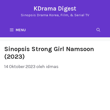
Langsung
KDrama Digest
ke
Sinopsis Drama Korea, Film, & Serial TV
isi
MENU
Sinopsis Strong Girl Namsoon
(2023)
14 Oktober 2023
oleh
idmas