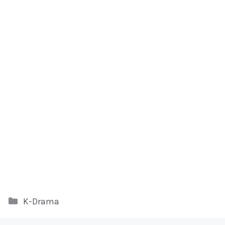
Kategori
K-Drama