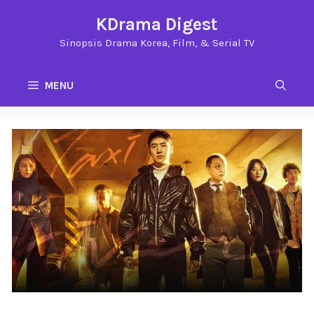
Langsung
KDrama Digest
ke
Sinopsis Drama Korea, Film, & Serial TV
isi
MENU