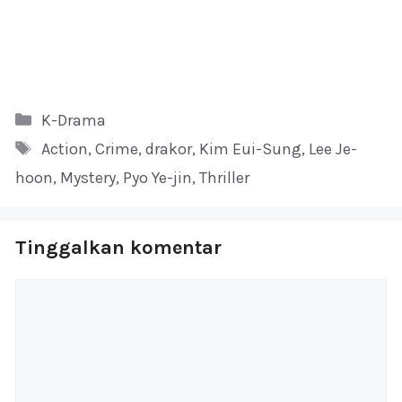
Kategori
K-Drama
Tag
Action
,
Crime
,
drakor
,
Kim Eui-Sung
,
Lee Je-
hoon
,
Mystery
,
Pyo Ye-jin
,
Thriller
Tinggalkan komentar
Komentar