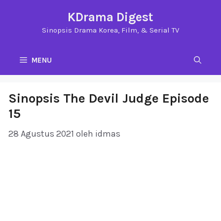
Langsung
KDrama Digest
ke
Sinopsis Drama Korea, Film, & Serial TV
isi
MENU
Sinopsis The Devil Judge Episode
15
28 Agustus 2021
oleh
idmas