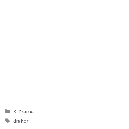
Kategori
K-Drama
Tag
drakor