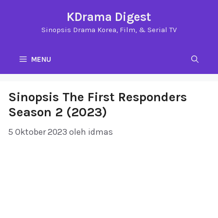
Langsung
KDrama Digest
ke
Sinopsis Drama Korea, Film, & Serial TV
isi
MENU
Sinopsis The First Responders
Season 2 (2023)
5 Oktober 2023
oleh
idmas