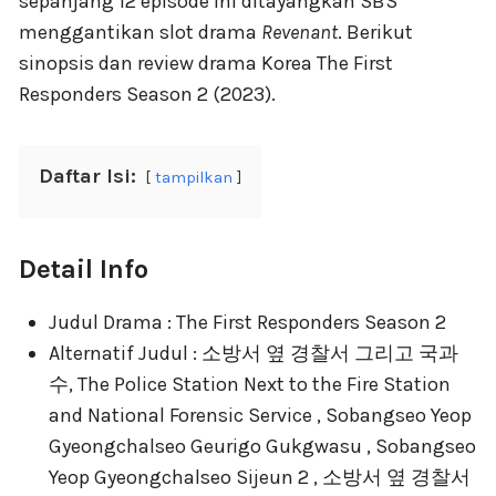
sepanjang 12 episode ini ditayangkan SBS
menggantikan slot drama
Revenant
. Berikut
sinopsis dan review drama Korea The First
Responders Season 2 (2023).
Daftar Isi:
tampilkan
Detail Info
Judul Drama : The First Responders Season 2
Alternatif Judul : 소방서 옆 경찰서 그리고 국과
수, The Police Station Next to the Fire Station
and National Forensic Service , Sobangseo Yeop
Gyeongchalseo Geurigo Gukgwasu , Sobangseo
Yeop Gyeongchalseo Sijeun 2 , 소방서 옆 경찰서