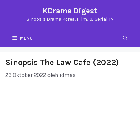
Langsung
KDrama Digest
ke
Sinopsis Drama Korea, Film, & Serial TV
isi
MENU
Sinopsis The Law Cafe (2022)
23 Oktober 2022
oleh
idmas