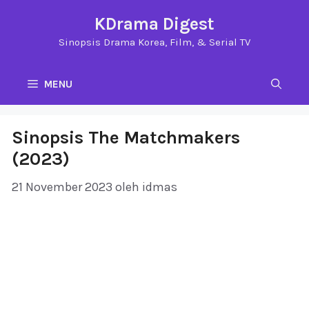
Langsung
KDrama Digest
ke
Sinopsis Drama Korea, Film, & Serial TV
isi
MENU
Sinopsis The Matchmakers
(2023)
21 November 2023
oleh
idmas