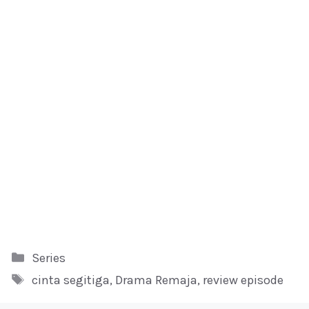
Kategori
Series
Tag
cinta segitiga
,
Drama Remaja
,
review episode