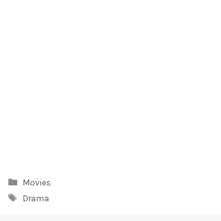
Kategori
Movies
Tag
Drama