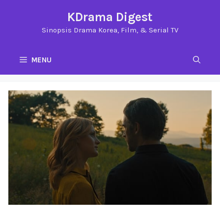
Langsung
KDrama Digest
ke
Sinopsis Drama Korea, Film, & Serial TV
isi
MENU