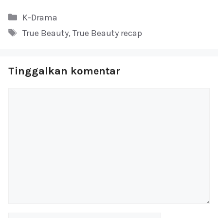
Kategori
K-Drama
Tag
True Beauty
,
True Beauty recap
Tinggalkan komentar
Komentar