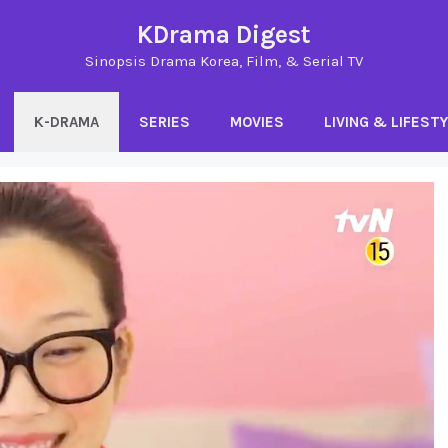
KDrama Digest
Sinopsis Drama Korea, Film, & Serial TV
K-DRAMA
SERIES
MOVIES
LIVING & LIFEST