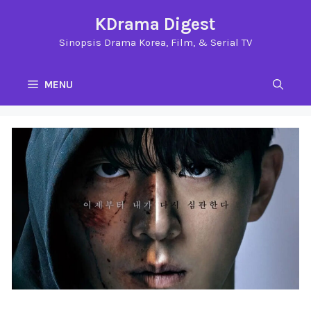
Langsung
KDrama Digest
ke
Sinopsis Drama Korea, Film, & Serial TV
isi
MENU