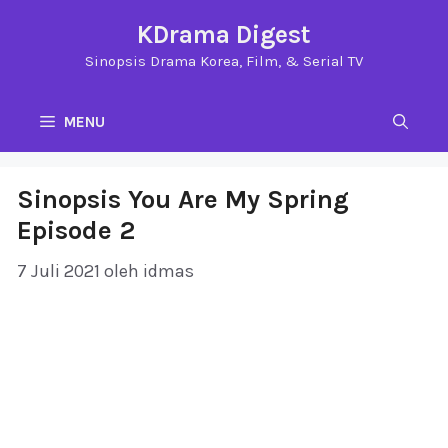
Langsung
KDrama Digest
ke
Sinopsis Drama Korea, Film, & Serial TV
isi
MENU
Sinopsis You Are My Spring
Episode 2
7 Juli 2021
oleh
idmas