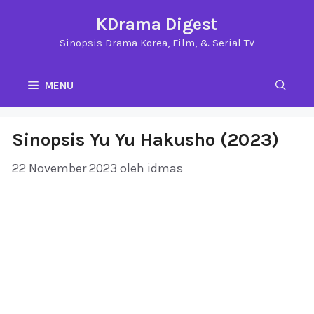
Langsung
KDrama Digest
ke
Sinopsis Drama Korea, Film, & Serial TV
isi
MENU
Sinopsis Yu Yu Hakusho (2023)
22 November 2023
oleh
idmas