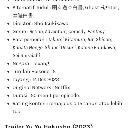
Alternatif Judul : 幽☆遊☆白書, Ghost Fighter ,
幽遊白書
Director : Sho Tsukikawa
Genre :
Action, Adventure, Comedy, Fantasy
Para pemeran :
Takumi Kitamura, Jun Shison,
Kanata Hongo, Shuhei Uesugi, Kotone Furukawa,
Sei Shiraishi
Negara : Jepang
Jumlah Episode : 5
Tayang : 14 Des 2023
Original Network : Netflix
Durasi : 50 menit per episode.
Rating konten : remaja usia 15 tahun atau lebih
tua.
Trailer Yu Yu Hakusho (2023)