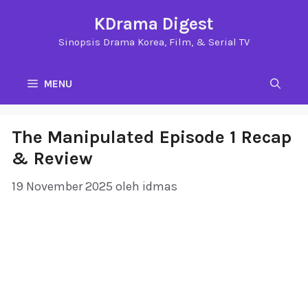
Langsung
KDrama Digest
ke
Sinopsis Drama Korea, Film, & Serial TV
isi
MENU
The Manipulated Episode 1 Recap
& Review
19 November 2025
oleh
idmas