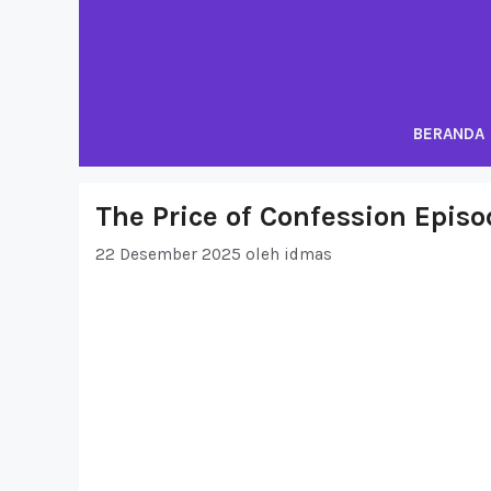
Langsung
ke
isi
BERANDA
The Price of Confession Epis
22 Desember 2025
oleh
idmas