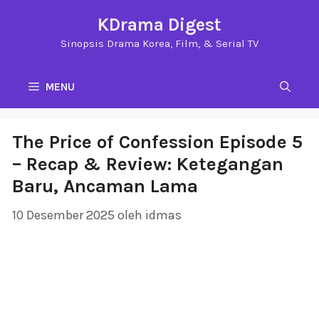
Langsung
KDrama Digest
ke
Sinopsis Drama Korea, Film, & Serial TV
isi
MENU
The Price of Confession Episode 5
– Recap & Review: Ketegangan
Baru, Ancaman Lama
10 Desember 2025
oleh
idmas