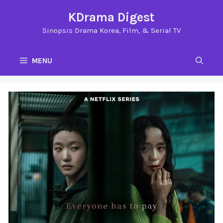
Langsung
KDrama Digest
ke
Sinopsis Drama Korea, Film, & Serial TV
isi
MENU