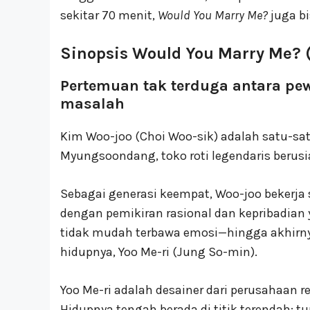
sekitar 70 menit,
Would You Marry Me?
juga bi
Sinopsis Would You Marry Me? 
Pertemuan tak terduga antara pew
masalah
Kim Woo-joo (Choi Woo-sik) adalah satu-sat
Myungsoondang, toko roti legendaris berusia
Sebagai generasi keempat, Woo-joo bekerja 
dengan pemikiran rasional dan kepribadian ya
tidak mudah terbawa emosi—hingga akhirn
hidupnya, Yoo Me-ri (Jung So-min).
Yoo Me-ri adalah desainer dari perusahaan
Hidupnya tengah berada di titik terendah: 