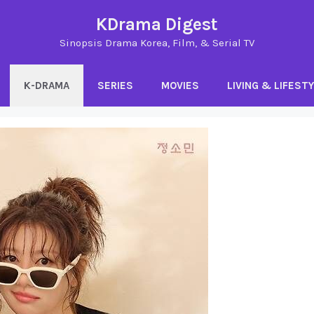
KDrama Digest
Sinopsis Drama Korea, Film, & Serial TV
K-DRAMA
SERIES
MOVIES
LIVING & LIFEST