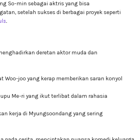
ng So-min sebagai aktris yang bisa
an, setelah sukses di berbagai proyek seperti
uls
.
 menghadirkan deretan aktor muda dan
at Woo-joo yang kerap memberikan saran konyol
pupu Me-ri yang ikut terlibat dalam rahasia
kan kerja di Myungsoondang yang sering
a pada cerita, menciptakan nuansa komedi keluarga