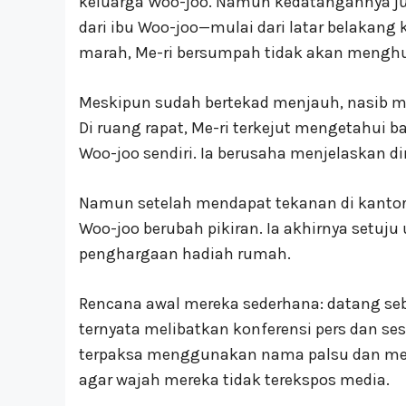
keluarga Woo-joo. Namun kedatangannya j
dari ibu Woo-joo—mulai dari latar belakang 
marah, Me-ri bersumpah tidak akan menghub
Meskipun sudah bertekad menjauh, nasib m
Di ruang rapat, Me-ri terkejut mengetahui 
Woo-joo sendiri. Ia berusaha menjelaskan 
Namun setelah mendapat tekanan di kantor 
Woo-joo berubah pikiran. Ia akhirnya setuj
penghargaan hadiah rumah.
Rencana awal mereka sederhana: datang seben
ternyata melibatkan konferensi pers dan ses
terpaksa menggunakan nama palsu dan mem
agar wajah mereka tidak terekspos media.