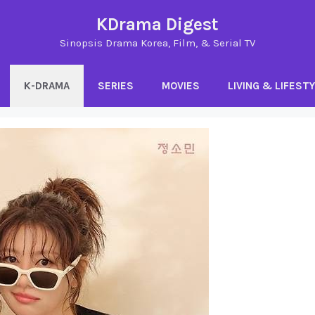
KDrama Digest
Sinopsis Drama Korea, Film, & Serial TV
K-DRAMA
SERIES
MOVIES
LIVING & LIFEST