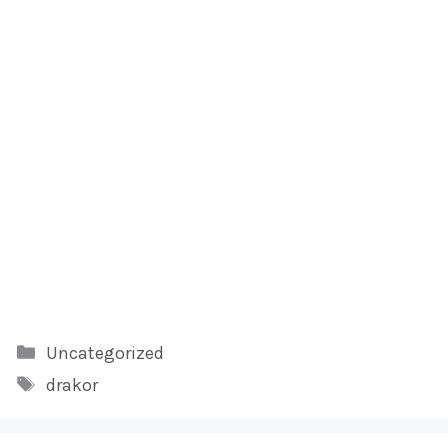
Kategori
Uncategorized
Tag
drakor