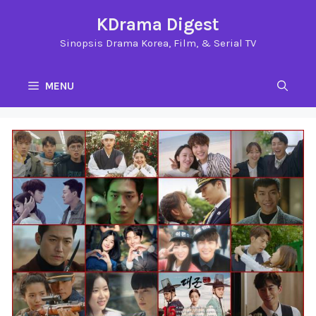
Langsung
KDrama Digest
ke
Sinopsis Drama Korea, Film, & Serial TV
isi
MENU