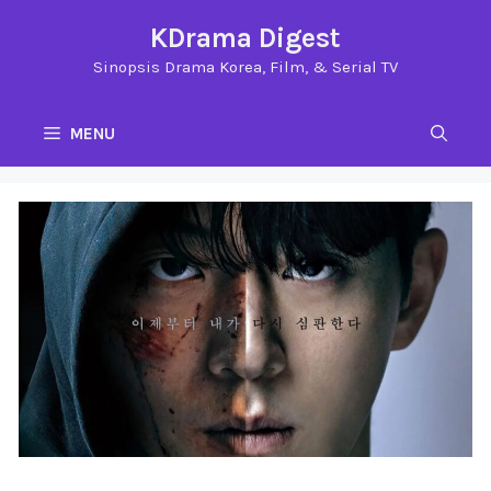
Langsung
KDrama Digest
ke
Sinopsis Drama Korea, Film, & Serial TV
isi
MENU