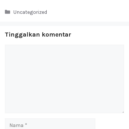
Kategori
Uncategorized
Tinggalkan komentar
Komentar
Nama