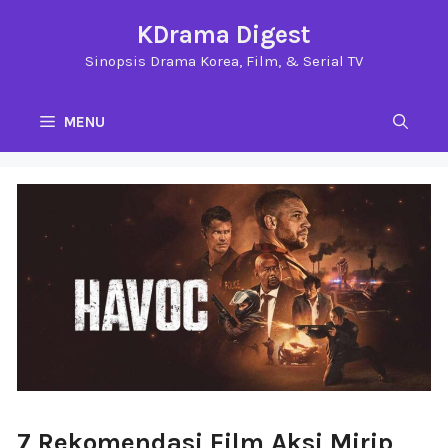
Langsung
KDrama Digest
ke
Sinopsis Drama Korea, Film, & Serial TV
isi
MENU
7 Rekomendasi Film Aksi Mirip