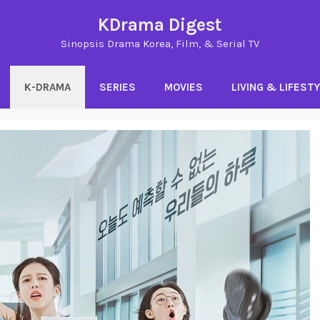
KDrama Digest
Sinopsis Drama Korea, Film, & Serial TV
K-DRAMA
SERIES
MOVIES
LIVING & LIFEST