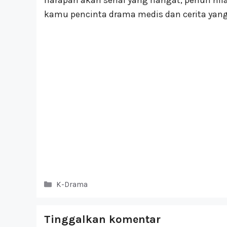
harapan akan serial yang hangat, penuh ni
kamu pencinta drama medis dan cerita yang m
Kategori
K-Drama
Tinggalkan komentar