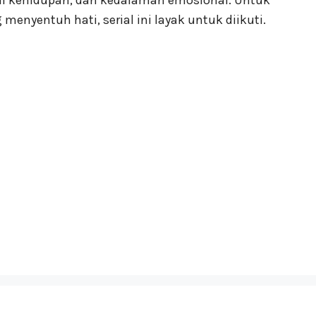
lai kehidupan, dan kedalaman emosional. Untuk
enyentuh hati, serial ini layak untuk diikuti.