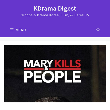
Langsung
KDrama Digest
ke
Sinopsis Drama Korea, Film, & Serial TV
isi
MENU