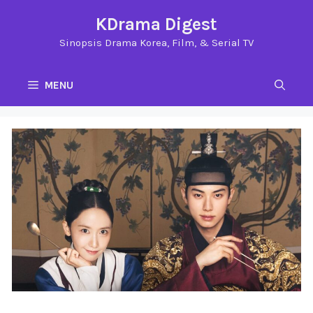
Langsung
KDrama Digest
ke
Sinopsis Drama Korea, Film, & Serial TV
isi
MENU