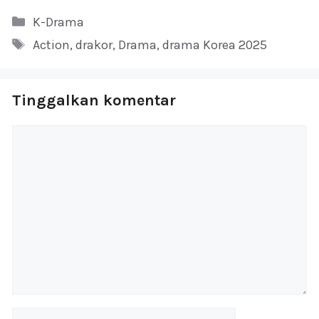
Kategori
K-Drama
Tag
Action
,
drakor
,
Drama
,
drama Korea 2025
Tinggalkan komentar
Komentar
Nama