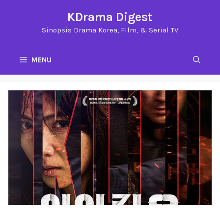
Langsung
KDrama Digest
ke
Sinopsis Drama Korea, Film, & Serial TV
isi
MENU