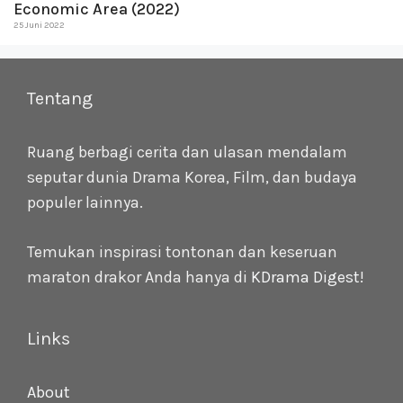
Economic Area (2022)
25 Juni 2022
Tentang
Ruang berbagi cerita dan ulasan mendalam
seputar dunia Drama Korea, Film, dan budaya
populer lainnya.
Temukan inspirasi tontonan dan keseruan
maraton drakor Anda hanya di
KDrama Digest
!
Links
About