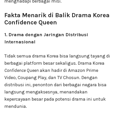
menghadapi berbagai misi.
Fakta Menarik di Balik Drama Korea
Confidence Queen
1. Drama dengan Jaringan Distribusi
Internasional
Tidak semua drama Korea bisa langsung tayang di
berbagai platform besar sekaligus. Drama Korea
Confidence Queen
akan hadir di Amazon Prime
Video, Coupang Play, dan TV Chosun. Dengan
distribusi ini, penonton dari berbagai negara bisa
langsung mengaksesnya, menandakan
kepercayaan besar pada potensi drama ini untuk
mendunia.