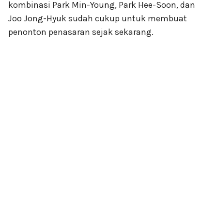
kombinasi Park Min-Young, Park Hee-Soon, dan
Joo Jong-Hyuk sudah cukup untuk membuat
penonton penasaran sejak sekarang.