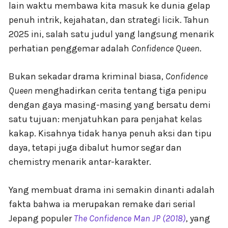
lain waktu membawa kita masuk ke dunia gelap
penuh intrik, kejahatan, dan strategi licik. Tahun
2025 ini, salah satu judul yang langsung menarik
perhatian penggemar adalah
Confidence Queen
.
Bukan sekadar drama kriminal biasa,
Confidence
Queen
menghadirkan cerita tentang tiga penipu
dengan gaya masing-masing yang bersatu demi
satu tujuan: menjatuhkan para penjahat kelas
kakap. Kisahnya tidak hanya penuh aksi dan tipu
daya, tetapi juga dibalut humor segar dan
chemistry menarik antar-karakter.
Yang membuat drama ini semakin dinanti adalah
fakta bahwa ia merupakan remake dari serial
Jepang populer
The Confidence Man JP (2018)
, yang