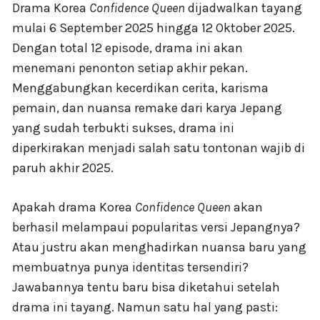
Drama Korea
Confidence Queen
dijadwalkan tayang
mulai 6 September 2025 hingga 12 Oktober 2025.
Dengan total 12 episode, drama ini akan
menemani penonton setiap akhir pekan.
Menggabungkan kecerdikan cerita, karisma
pemain, dan nuansa remake dari karya Jepang
yang sudah terbukti sukses, drama ini
diperkirakan menjadi salah satu tontonan wajib di
paruh akhir 2025.
Apakah drama Korea
Confidence Queen
akan
berhasil melampaui popularitas versi Jepangnya?
Atau justru akan menghadirkan nuansa baru yang
membuatnya punya identitas tersendiri?
Jawabannya tentu baru bisa diketahui setelah
drama ini tayang. Namun satu hal yang pasti: