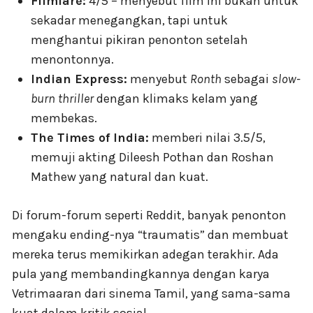
Filmfare:
4/5 – menyebut film ini bukan untuk
sekadar menegangkan, tapi untuk
menghantui pikiran penonton setelah
menontonnya.
Indian Express:
menyebut
Ronth
sebagai
slow-
burn thriller
dengan klimaks kelam yang
membekas.
The Times of India:
memberi nilai 3.5/5,
memuji akting Dileesh Pothan dan Roshan
Mathew yang natural dan kuat.
Di forum-forum seperti Reddit, banyak penonton
mengaku ending-nya “traumatis” dan membuat
mereka terus memikirkan adegan terakhir. Ada
pula yang membandingkannya dengan karya
Vetrimaaran dari sinema Tamil, yang sama-sama
kuat dalam kritik sosial.