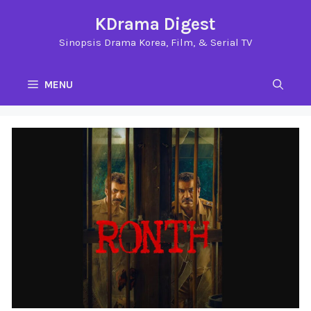
Langsung
KDrama Digest
ke
Sinopsis Drama Korea, Film, & Serial TV
isi
MENU