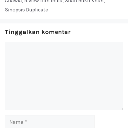
Chawla
,
review film India
,
Shah Rukh Khan
,
Sinopsis Duplicate
Tinggalkan komentar
Komentar
Nama