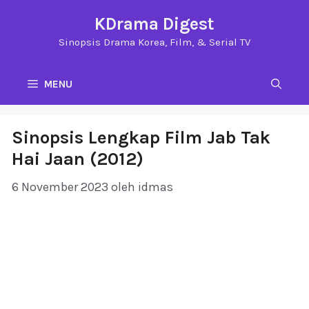
Langsung
KDrama Digest
ke
Sinopsis Drama Korea, Film, & Serial TV
isi
MENU
Sinopsis Lengkap Film Jab Tak
Hai Jaan (2012)
6 November 2023
oleh
idmas