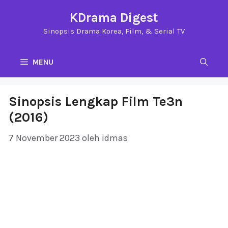
Langsung
KDrama Digest
ke
Sinopsis Drama Korea, Film, & Serial TV
isi
MENU
Sinopsis Lengkap Film Te3n
(2016)
7 November 2023
oleh
idmas