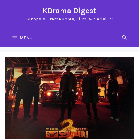
Langsung
KDrama Digest
ke
Sinopsis Drama Korea, Film, & Serial TV
isi
MENU