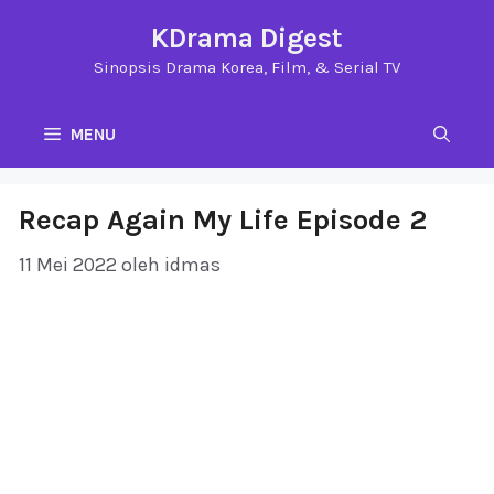
Langsung
KDrama Digest
ke
Sinopsis Drama Korea, Film, & Serial TV
isi
MENU
Recap Again My Life Episode 2
11 Mei 2022
oleh
idmas