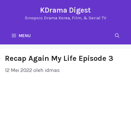
Langsung
KDrama Digest
ke
Sinopsis Drama Korea, Film, & Serial TV
isi
MENU
Recap Again My Life Episode 3
12 Mei 2022
oleh
idmas