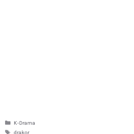
Kategori
K-Drama
Tag
drakor