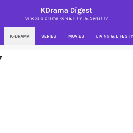
KDrama Digest
Sinopsis Drama Korea, Film, & Serial TV
K-DRAMA
SERIES
MOVIES
LIVING & LIFEST
7