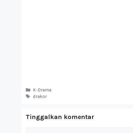
Kategori
K-Drama
Tag
drakor
Tinggalkan komentar
Komentar