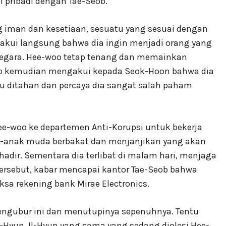
pribadi dengan Tae-Seob.
g iman dan kesetiaan, sesuatu yang sesuai dengan
gakui langsung bahwa dia ingin menjadi orang yang
egara. Hee-woo tetap tenang dan memainkan
ob kemudian mengakui kepada Seok-Hoon bahwa dia
tu ditahan dan percaya dia sangat salah paham
-woo ke departemen Anti-Korupsi untuk bekerja
k-anak muda berbakat dan menjanjikan yang akan
dir. Sementara dia terlibat di malam hari, menjaga
tersebut, kabar mencapai kantor Tae-Seob bahwa
sa rekening bank Mirae Electronics.
gubur ini dan menutupinya sepenuhnya. Tentu
Il-Hyun. Il-Hyun yang sama yang sedang diolesi Hee-