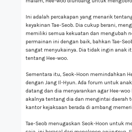
malam, Hee-woo diundang untuk mengobrol 
Ini adalah percakapan yang menarik tentan
keyakinan Tae-Seob. Dia cukup berani, men
memiliki semua kekuatan dan mengubah n
permainan ini dengan baik, bahkan Tae-Se
sangat menyukainya. Dia tidak ingin anak i
tentang Hee-woo.
Sementara itu, Seok-Hoon memindahkan Hee
dengan Jang Il-Hyun. Ada forum untuk ana
datang dan dia menyarankan agar Hee-woo ha
akalnya tentang dia dan mengintai daerah 
kantor kejaksaan berada di ambang memerik
Tae-Seob menugaskan Seok-Hoon untuk men
saja, ini berasal dari menelepon anjingnya, 