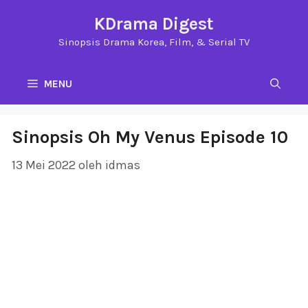
Langsung
KDrama Digest
ke
Sinopsis Drama Korea, Film, & Serial TV
isi
MENU
Sinopsis Oh My Venus Episode 10
13 Mei 2022
oleh
idmas