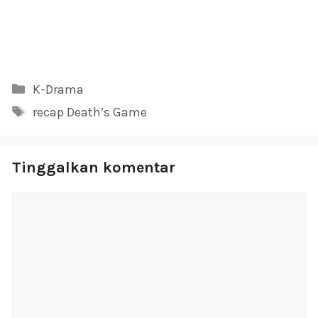
Kategori
K-Drama
Tag
recap Death’s Game
Tinggalkan komentar
Komentar