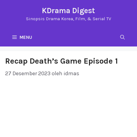
Langsung
KDrama Digest
ke
Sinopsis Drama Korea, Film, & Serial TV
isi
MENU
Recap Death’s Game Episode 1
27 Desember 2023
oleh
idmas