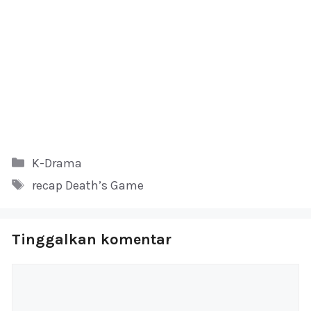
Kategori
K-Drama
Tag
recap Death’s Game
Tinggalkan komentar
Komentar