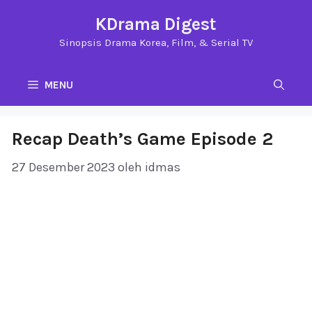
Langsung
KDrama Digest
ke
Sinopsis Drama Korea, Film, & Serial TV
isi
MENU
Recap Death’s Game Episode 2
27 Desember 2023
oleh
idmas