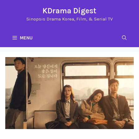
Langsung
KDrama Digest
ke
Sinopsis Drama Korea, Film, & Serial TV
isi
MENU