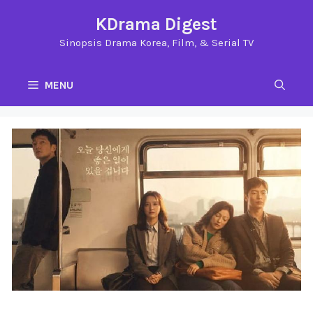
Langsung
KDrama Digest
ke
Sinopsis Drama Korea, Film, & Serial TV
isi
MENU