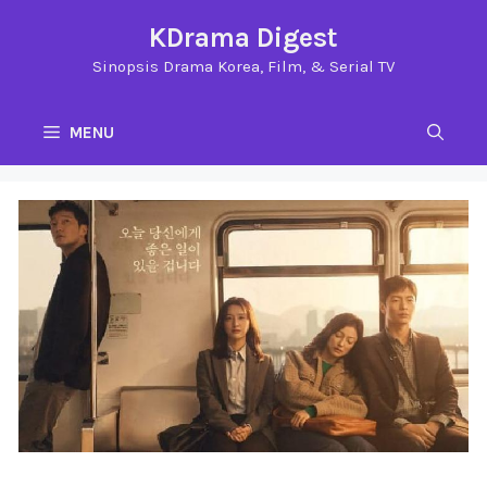
Langsung
KDrama Digest
ke
Sinopsis Drama Korea, Film, & Serial TV
isi
MENU