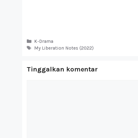
Kategori
K-Drama
Tag
My Liberation Notes (2022)
Tinggalkan komentar
Komentar