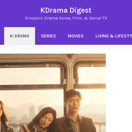
KDrama Digest
Sinopsis Drama Korea, Film, & Serial TV
K-DRAMA
SERIES
MOVIES
LIVING & LIFEST