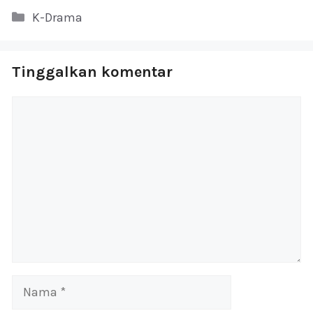
Kategori
K-Drama
Tinggalkan komentar
Komentar
Nama