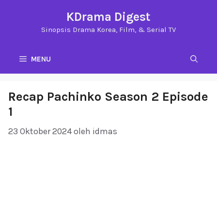
Langsung
KDrama Digest
ke
Sinopsis Drama Korea, Film, & Serial TV
isi
MENU
Recap Pachinko Season 2 Episode
1
23 Oktober 2024
oleh
idmas