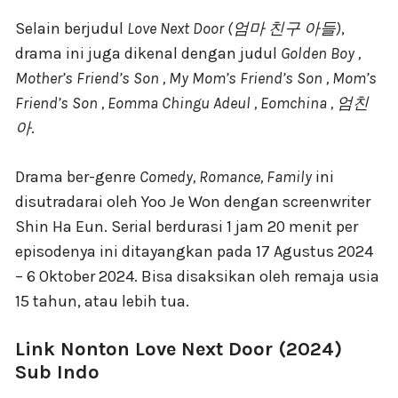
Selain berjudul
Love Next Door (엄마 친구 아들)
,
drama ini juga dikenal dengan judul
Golden Boy ,
Mother’s Friend’s Son , My Mom’s Friend’s Son , Mom’s
Friend’s Son , Eomma Chingu Adeul , Eomchina , 엄친
아
.
Drama ber-genre
Comedy, Romance, Family
ini
disutradarai oleh Yoo Je Won dengan screenwriter
Shin Ha Eun. Serial berdurasi 1 jam 20 menit per
episodenya ini ditayangkan pada 17 Agustus 2024
– 6 Oktober 2024. Bisa disaksikan oleh remaja usia
15 tahun, atau lebih tua.
Link Nonton Love Next Door (2024)
Sub Indo