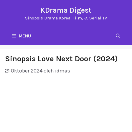
Langsung
KDrama Digest
ke
Sinopsis Drama Korea, Film, & Serial TV
isi
MENU
Sinopsis Love Next Door (2024)
21 Oktober 2024
oleh
idmas