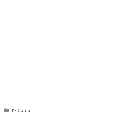
Kategori
K-Drama