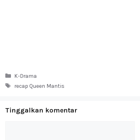
Kategori
K-Drama
Tag
recap Queen Mantis
Tinggalkan komentar
Komentar