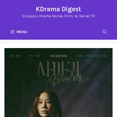
Langsung
KDrama Digest
ke
Sinopsis Drama Korea, Film, & Serial TV
isi
MENU